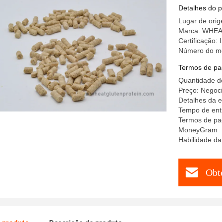
nutriciona
Detalhes do 
Lugar de ori
Marca: WHE
Certificação
Número do mo
Termos de pa
Quantidade d
Preço: Negoci
Detalhes da 
Tempo de entr
Termos de pag
MoneyGram
Habilidade da
Obt