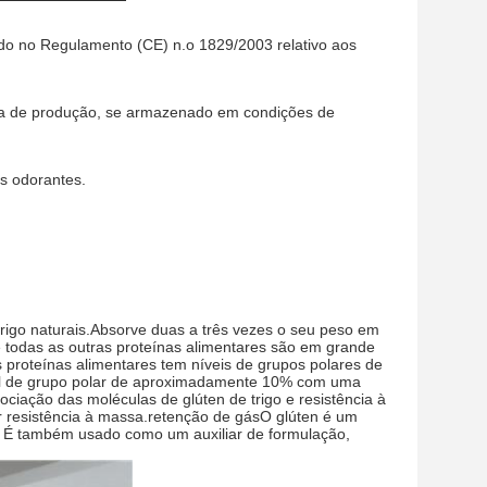
o no Regulamento (CE) n.o 1829/2003 relativo aos
data de produção, se armazenado em condições de
s odorantes.
 trigo naturais.Absorve duas a três vezes o seu peso em
todas as outras proteínas alimentares são em grande
s proteínas alimentares tem níveis de grupos polares de
vel de grupo polar de aproximadamente 10% com uma
sociação das moléculas de glúten de trigo e resistência à
rir resistência à massa.retenção de gásO glúten é um
c. É também usado como um auxiliar de formulação,