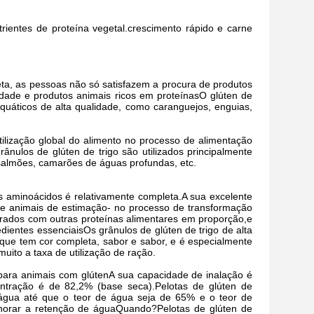
rientes de proteína vegetal.crescimento rápido e carne
ieta, as pessoas não só satisfazem a procura de produtos
idade e produtos animais ricos em proteínasO glúten de
 aquáticos de alta qualidade, como caranguejos, enguias,
ilização global do alimento no processo de alimentação
nulos de glúten de trigo são utilizados principalmente
 salmões, camarões de águas profundas, etc.
s aminoácidos é relativamente completa.A sua excelente
e e animais de estimação- no processo de transformação
urados com outras proteínas alimentares em proporção,e
dientes essenciaisOs grânulos de glúten de trigo de alta
 que tem cor completa, sabor e sabor, e é especialmente
ito a taxa de utilização de ração.
para animais com glúten
A sua capacidade de inalação é
ntração é de 82,2% (base seca).
Pelotas de glúten de
água até que o teor de água seja de 65% e o teor de
lhorar a retenção de águaQuando?
Pelotas de glúten de