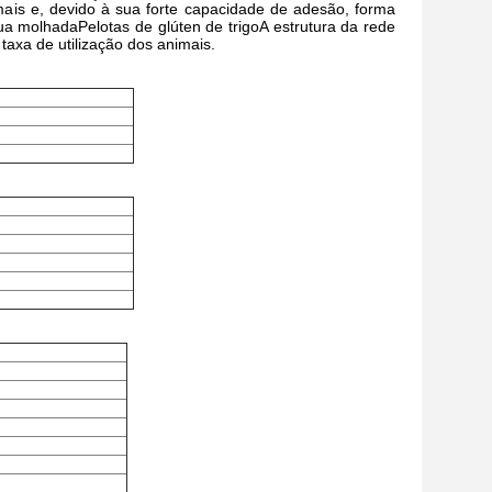
ais e, devido à sua forte capacidade de adesão, forma
gua molhada
Pelotas de glúten de trigo
A estrutura da rede
axa de utilização dos animais.