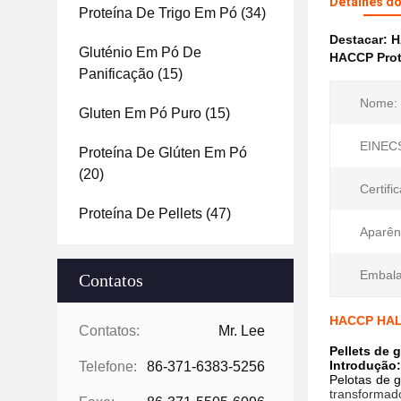
Detalhes d
Proteína De Trigo Em Pó
(34)
Destacar:
H
Gluténio Em Pó De
HACCP Prote
Panificação
(15)
Nome:
Gluten Em Pó Puro
(15)
EINECS
Proteína De Glúten Em Pó
(20)
Certifi
Proteína De Pellets
(47)
Aparên
Embal
Contatos
HACCP HALAL
Contatos:
Mr. Lee
Pellets de 
Introdução:
Telefone:
86-371-6383-5256
Pelotas de g
transformad