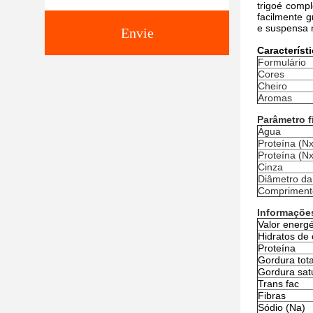
trigo
é compl
facilmente g
e suspensa n
Envie
Característ
Formulário
Cores
Cheiro
Aromas
Parâmetro f
Água
Proteína (N
Proteína (Nx
Cinza
Diâmetro da
Comprimento
Informações
Valor energé
Hidratos de
Proteína
Gordura tota
Gordura sat
Trans fac
Fibras
Sódio (Na)