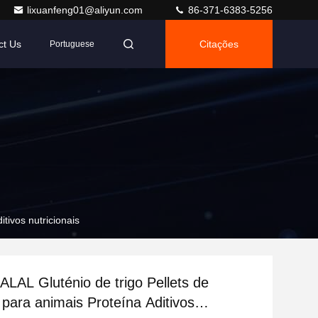
lixuanfeng01@aliyun.com
86-371-6383-5256
ct Us
Citações
Portuguese
tivos nutricionais
AL Gluténio de trigo Pellets de
 para animais Proteína Aditivos