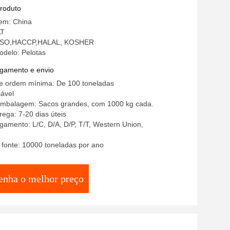
is
produto
gem: China
AT
: ISO,HACCP,HALAL, KOSHER
delo: Pelotas
gamento e envio
e ordem mínima: De 100 toneladas
ável
embalagem: Sacos grandes, com 1000 kg cada.
ega: 7-20 dias úteis
amento: L/C, D/A, D/P, T/T, Western Union,
 fonte: 10000 toneladas por ano
enha o melhor preço