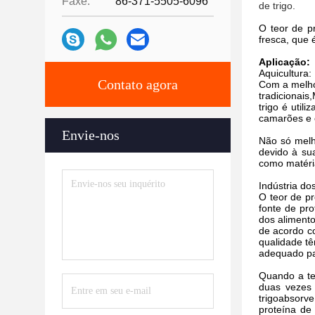
Faxe:
86-371-5505-6096
de trigo.
O teor de p
fresca, que 
Aplicação:
Aquicultura:
Contato agora
Com a melhor
tradicionai
trigo é util
camarões e o
Envie-nos
Não só melh
devido à su
como matéria
Indústria do
O teor de p
fonte de pr
dos aliment
de acordo co
qualidade tê
adequado par
Quando a te
duas vezes
trigo
absorve
proteína de