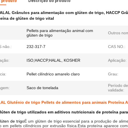
o produto
Descrição do produto
ALAL Grânulos para alimentação com glúten de trigo
,
HACCP Grân
ína de glúten de trigo vital
Pellets para alimentação animal com
Outros no
glúten de trigo
 não.:
232-317-7
CAS NO.:
cação:
ISO,HACCP,HALAL, KOSHER
Aplicação:
cia:
Pellet cilíndrico amarelo claro
Grau:
Período de
agem:
Saco de tonelada
validade:
 Gluténio de trigo Pellets de alimentos para animais Proteína Ad
glúten de trigo utilizados em aditivos nutricionais de proteína par
lúten de trigo
É um glúten de trigo essencial para a produção de alimen
o em pellets cilíndricos por extrusão física.Esta proteína aparece c