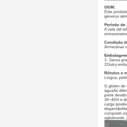
OGM:
Este produt
géneros alim
Período de 
A vida útil 
armazename
Condição d
Armazenar o
Embalagem
1- Sacos gra
2Outra emba
Rótulos e 
Língua, pad
O glúten de 
águaAs dife
parte devido
30~45% e tê
carga positi
dispersãoNa 
composto ess
aglutinante,