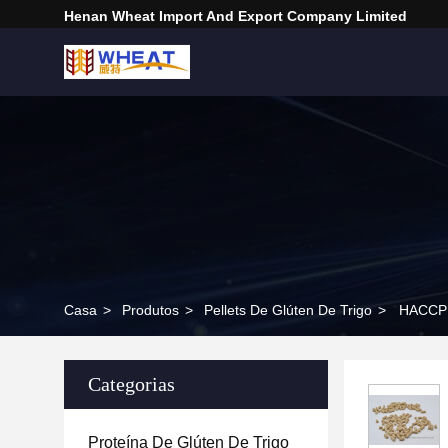
Henan Wheat Import And Export Company Limited
Casa
>
Produtos
>
Pellets De Glúten De Trigo
>
HACCP H
Categorias
Proteína De Glúten De Trigo