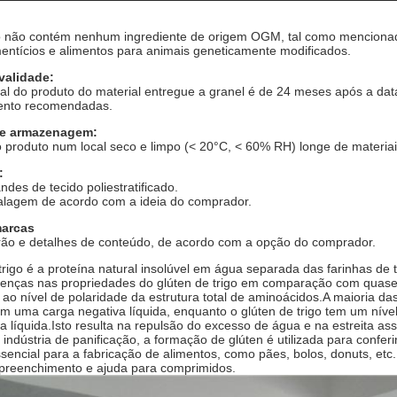
o não contém nenhum ingrediente de origem OGM, tal como mencionad
entícios e alimentos para animais geneticamente modificados.
validade:
total do produto do material entregue a granel é de 24 meses após a 
nto recomendadas.
e armazenagem:
 produto num local seco e limpo (< 20°C, < 60% RH) longe de materiai
:
ndes de tecido poliestratificado.
lagem de acordo com a ideia do comprador.
marcas
rão e detalhes de conteúdo, de acordo com a opção do comprador.
trigo é a proteína natural insolúvel em água separada das farinhas de
renças nas propriedades do glúten de trigo em comparação com quase 
 ao nível de polaridade da estrutura total de aminoácidos.A maioria da
m uma carga negativa líquida, enquanto o glúten de trigo tem um ní
va líquida.Isto resulta na repulsão do excesso de água e na estreita as
indústria de panificação, a formação de glúten é utilizada para confe
encial para a fabricação de alimentos, como pães, bolos, donuts, et
 preenchimento e ajuda para comprimidos.