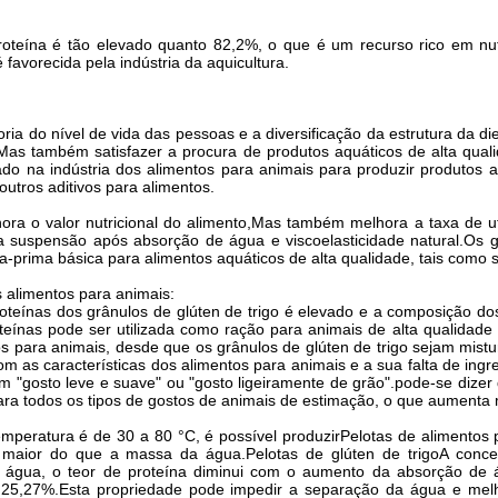
roteína é tão elevado quanto 82,2%, o que é um recurso rico em nut
é favorecida pela indústria da aquicultura.
ia do nível de vida das pessoas e a diversificação da estrutura da d
s,Mas também satisfazer a procura de produtos aquáticos de alta qual
izado na indústria dos alimentos para animais para produzir produtos
utros aditivos para alimentos.
ora o valor nutricional do alimento,Mas também melhora a taxa de ut
a suspensão após absorção de água e viscoelasticidade natural.Os grâ
-prima básica para alimentos aquáticos de alta qualidade, tais como
s alimentos para animais:
roteínas dos grânulos de glúten de trigo é elevado e a composição do
oteínas pode ser utilizada como ração para animais de alta qualidad
os para animais, desde que os grânulos de glúten de trigo sejam mist
m as características dos alimentos para animais e a sua falta de ingre
m "gosto leve e suave" ou "gosto ligeiramente de grão".pode-se dizer
a todos os tipos de gostos de animais de estimação, o que aumenta mu
mperatura é de 30 a 80 °C, é possível produzir
Pelotas de alimentos 
 maior do que a massa da água.
Pelotas de glúten de trigo
A conce
 água, o teor de proteína diminui com o aumento da absorção de 
 25,27%.Esta propriedade pode impedir a separação da água e me