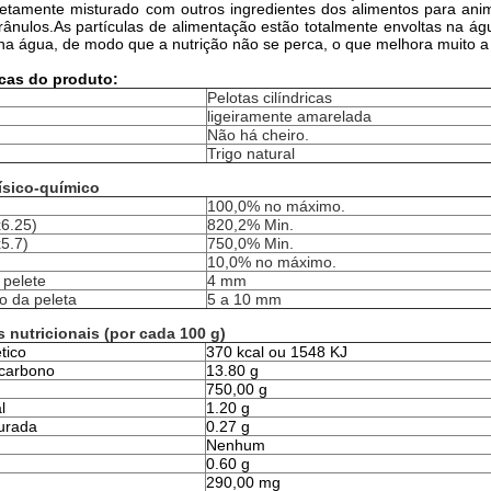
etamente misturado com outros ingredientes dos alimentos para anim
rânulos.As partículas de alimentação estão totalmente envoltas na á
a água, de modo que a nutrição não se perca, o que melhora muito a t
icas do produto:
Pelotas cilíndricas
ligeiramente amarelada
Não há cheiro.
Trigo natural
ísico-químico
100,0% no máximo.
x6.25)
820,2% Min.
5.7)
750,0% Min.
10,0% no máximo.
 pelete
4 mm
 da peleta
5 a 10 mm
 nutricionais (por cada 100 g)
tico
370 kcal ou 1548 KJ
 carbono
13.80 g
750,00 g
l
1.20 g
urada
0.27 g
Nenhum
0.60 g
290,00 mg