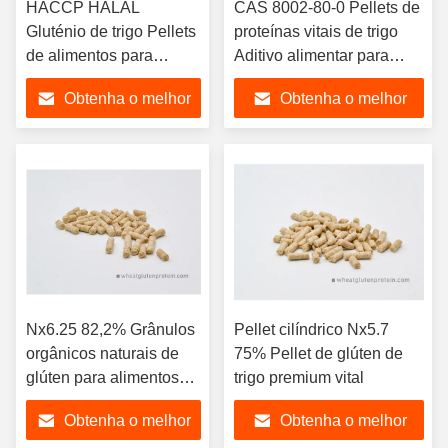
HACCP HALAL
CAS 8002-80-0 Pellets de
Gluténio de trigo Pellets
proteínas vitais de trigo
de alimentos para
Aditivo alimentar para
animais Proteína
aquicultura
Obtenha o melhor
Obtenha o melhor
Aditivos nutricionais
preço
preço
Nx6.25 82,2% Grânulos
Pellet cilíndrico Nx5.7
orgânicos naturais de
75% Pellet de glúten de
glúten para alimentos
trigo premium vital
como potenciadores da
Obtenha o melhor
Obtenha o melhor
nutrição dos alimentos