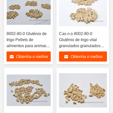
8002-80-0 Gluténio de
Cas n.o 8002-80-0
trigo Pellets de
Gluténio de trigo vital
alimentos para animais
granulados granulados
Aditivos nutricionais
aditivos para alimentos
Obtenha o melhor
Obtenha o melhor
para produção de
para animais
alimentos para animais
preço
preço
aquáticos