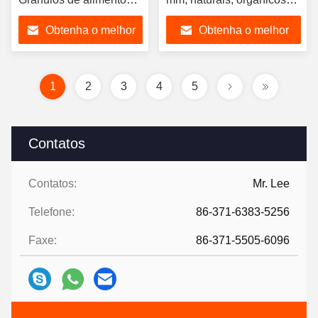
para glúten de trigo
CAS 8002-80-0
Obtenha o melhor
Obtenha o melhor
preço
preço
1
2
3
4
5
Contatos
Contatos:
Mr. Lee
Telefone:
86-371-6383-5256
Faxe:
86-371-5505-6096