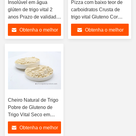
Insolúvel em água
Pizza com baixo teor de
glúten de trigo vital 2
carboidratos Crusta de
anos Prazo de validade
trigo vital Gluteno Cor
HACCP / KOSHER
ligeiramente amarelada
Obtenha o melhor
Obtenha o melhor
aprovação
Fácil de armazenar
preço
preço
Cheiro Natural de Trigo
Pobre de Gluteno de
Trigo Vital Seco em
sacos de 25 kg
Obtenha o melhor