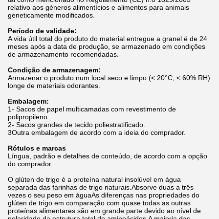
relativo aos géneros alimentícios e alimentos para animais
geneticamente modificados.
Período de validade:
A vida útil total do produto do material entregue a granel é de 24
meses após a data de produção, se armazenado em condições
de armazenamento recomendadas.
Condição de armazenagem:
Armazenar o produto num local seco e limpo (< 20°C, < 60% RH)
longe de materiais odorantes.
Embalagem:
1- Sacos de papel multicamadas com revestimento de
polipropileno.
2- Sacos grandes de tecido poliestratificado.
3Outra embalagem de acordo com a ideia do comprador.
Rótulos e marcas
Língua, padrão e detalhes de conteúdo, de acordo com a opção
do comprador.
O glúten de trigo é a proteína natural insolúvel em água
separada das farinhas de trigo naturais.Absorve duas a três
vezes o seu peso em águaAs diferenças nas propriedades do
glúten de trigo em comparação com quase todas as outras
proteínas alimentares são em grande parte devido ao nível de
polaridade da estrutura total de aminoácidos.A maioria das