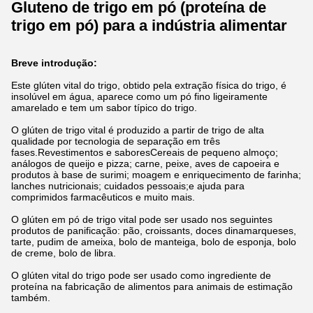
Gluteno de trigo em pó (proteína de
trigo em pó) para a indústria alimentar
Breve introdução:
Este glúten vital do trigo, obtido pela extração física do trigo, é
insolúvel em água, aparece como um pó fino ligeiramente
amarelado e tem um sabor típico do trigo.
O glúten de trigo vital é produzido a partir de trigo de alta
qualidade por tecnologia de separação em três
fases.Revestimentos e saboresCereais de pequeno almoço;
análogos de queijo e pizza; carne, peixe, aves de capoeira e
produtos à base de surimi; moagem e enriquecimento de farinha;
lanches nutricionais; cuidados pessoais;e ajuda para
comprimidos farmacêuticos e muito mais.
O glúten em pó de trigo vital pode ser usado nos seguintes
produtos de panificação: pão, croissants, doces dinamarqueses,
tarte, pudim de ameixa, bolo de manteiga, bolo de esponja, bolo
de creme, bolo de libra.
O glúten vital do trigo pode ser usado como ingrediente de
proteína na fabricação de alimentos para animais de estimação
também.