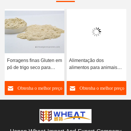
Forragens finas Gluten em
Alimentação dos
pó de trigo seco para
alimentos para animais
caranguejo de caranguejo
Aumentadores vitais de
glúten em pó Alimentação
o
Obtenha o melhor preço
Obtenha o melhor preço
aquática / Alimentação
para animais de
estimação Aplicação