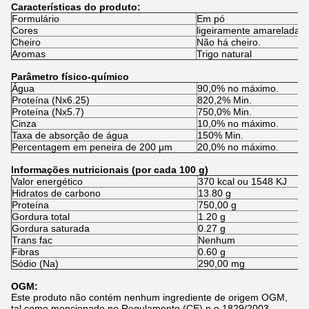
Características do produto:
Formulário
Em pó
Cores
ligeiramente amarelada
Cheiro
Não há cheiro.
Aromas
Trigo natural
Parâmetro físico-químico
Água
90,0% no máximo.
Proteína (Nx6.25)
820,2% Min.
Proteína (Nx5.7)
750,0% Min.
Cinza
10,0% no máximo.
Taxa de absorção de água
150% Min.
Percentagem em peneira de 200 μm
20,0% no máximo.
Informações nutricionais (por cada 100 g)
Valor energético
370 kcal ou 1548 KJ
Hidratos de carbono
13.80 g
Proteína
750,00 g
Gordura total
1.20 g
Gordura saturada
0.27 g
Trans fac
Nenhum
Fibras
0.60 g
Sódio (Na)
290,00 mg
OGM:
Este produto não contém nenhum ingrediente de origem OGM,
tal como mencionado no Regulamento (CE) n.o 1829/2003