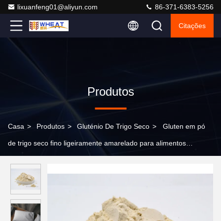
lixuanfeng01@aliyun.com
86-371-6383-5256
Citações
Produtos
Casa
>
Produtos
>
Gluténio De Trigo Seco
>
Gluten em pó
de trigo seco fino ligeiramente amarelado para alimentos
humanos