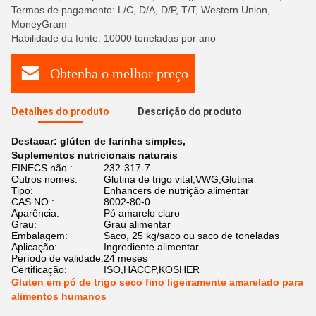
Termos de pagamento: L/C, D/A, D/P, T/T, Western Union,
MoneyGram
Habilidade da fonte: 10000 toneladas por ano
Obtenha o melhor preço
Detalhes do produto
Descrição do produto
Destacar:
glúten de farinha simples
,
Suplementos nutricionais naturais
EINECS não.:
232-317-7
Outros nomes:
Glutina de trigo vital,VWG,Glutina
Tipo:
Enhancers de nutrição alimentar
CAS NO.:
8002-80-0
Aparência:
Pó amarelo claro
Grau:
Grau alimentar
Embalagem:
Saco, 25 kg/saco ou saco de toneladas
Aplicação:
Ingrediente alimentar
Período de validade:
24 meses
Certificação:
ISO,HACCP,KOSHER
Gluten em pó de trigo seco fino ligeiramente amarelado para
alimentos humanos