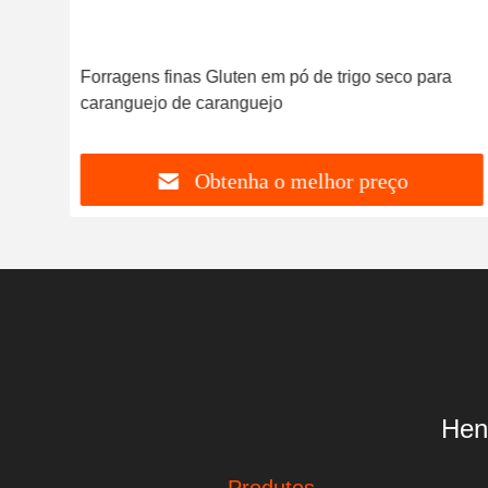
s de
Forragens finas Gluten em pó de trigo seco para
caranguejo de caranguejo
Obtenha o melhor preço
Hen