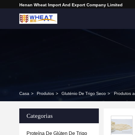
Henan Wheat Import And Export Company Limited
Casa
>
Produtos
>
Gluténio De Trigo Seco
>
Produtos a
Categorias
Proteína De Glúten De Trigo