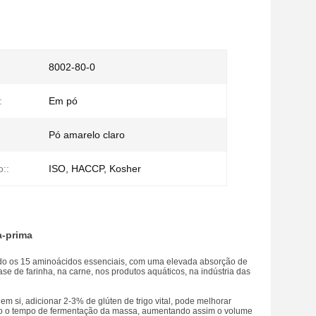
8002-80-0
:
Em pó
Pó amarelo claro
o::
ISO, HACCP, Kosher
a-prima
endo os 15 aminoácidos essenciais, com uma elevada absorção de
ase de farinha, na carne, nos produtos aquáticos, na indústria das
 em si, adicionar 2-3% de glúten de trigo vital, pode melhorar
ndo o tempo de fermentação da massa, aumentando assim o volume