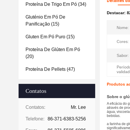
Detalhes d
Proteína De Trigo Em Pó
(34)
Destacar:
8
Gluténio Em Pó De
Panificação
(15)
Nome:
Gluten Em Pó Puro
(15)
Cores:
Proteína De Glúten Em Pó
Sabor:
(20)
Períod
Proteína De Pellets
(47)
validad
Produtos aq
Contatos
Sobre o glút
A eficácia do gl
Contatos:
Mr. Lee
através de pro
água, viscoela
bebidas.
Telefone:
86-371-6383-5256
a farinha de g
significativa