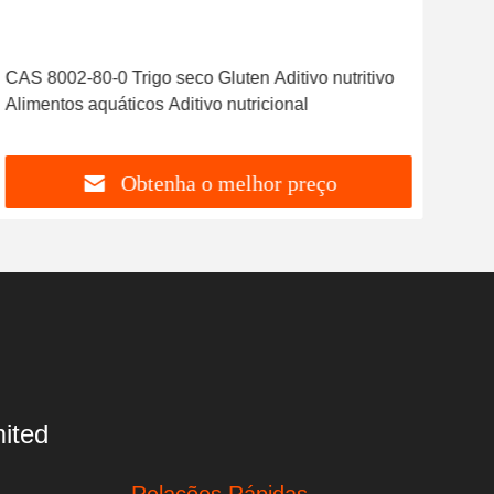
CAS 8002-80-0 Trigo seco Gluten Aditivo nutritivo
Adi
Alimentos aquáticos Aditivo nutricional
Tri
Obtenha o melhor preço
ited