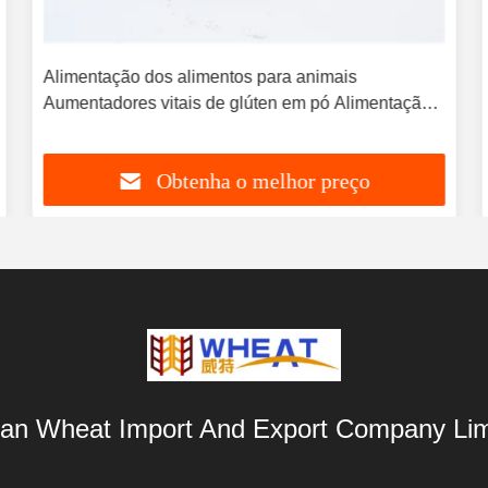
Alimentação dos alimentos para animais
Aumentadores vitais de glúten em pó Alimentação
aquática / Alimentação para animais de estimação
Aplicação
Obtenha o melhor preço
an Wheat Import And Export Company Lim