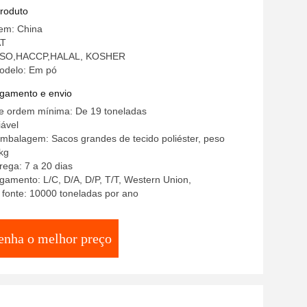
produto
gem: China
AT
: ISO,HACCP,HALAL, KOSHER
odelo: Em pó
gamento e envio
e ordem mínima: De 19 toneladas
ável
mbalagem: Sacos grandes de tecido poliéster, peso
 kg
ega: 7 a 20 dias
amento: L/C, D/A, D/P, T/T, Western Union,
 fonte: 10000 toneladas por ano
enha o melhor preço