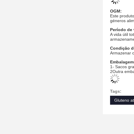
OGM:
Este produt
géneros alim
Período de 
A vida útil 
armazename
Condição d
Armazenar o
Embalagem
1- Sacos gra
2Outra emba
Tags:
Gluteno at