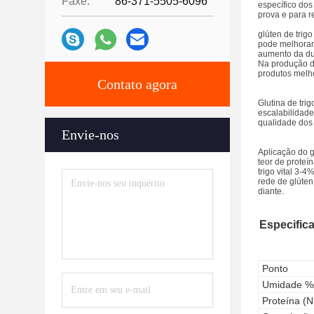
Faxe:
86-371-5505-6096
específico dos
prova e para r
glúten de trig
pode melhorar 
aumento da dur
Na produção de
produtos melho
Contato agora
Glutina de tri
escalabilidade
qualidade dos 
Envie-nos
Aplicação do g
teor de prote
trigo vital 3-
rede de glúten
diante.
Especific
Ponto
Umidade %
Proteína (