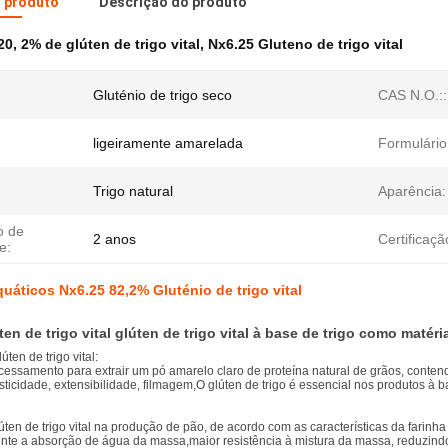
o produto
Descrição do produto
20
,
2% de glúten de trigo vital
,
Nx6.25 Gluteno de trigo vital
Gluténio de trigo seco
CAS N.O.::
ligeiramente amarelada
Formulário
Trigo natural
Aparência:
o de
2 anos
Certificaçã
e:
uáticos Nx6.25 82,2% Gluténio de trigo vital
en de trigo vital glúten de trigo vital
à base de trigo como matéri
úten de trigo vital:
cessamento para extrair um pó amarelo claro de proteína natural de grãos, cont
sticidade, extensibilidade, filmagem,O glúten de trigo é essencial nos produtos à b
lúten de trigo vital na produção de pão, de acordo com as características da farinha
mente a absorção de água da massa,maior resistência à mistura da massa, reduzi