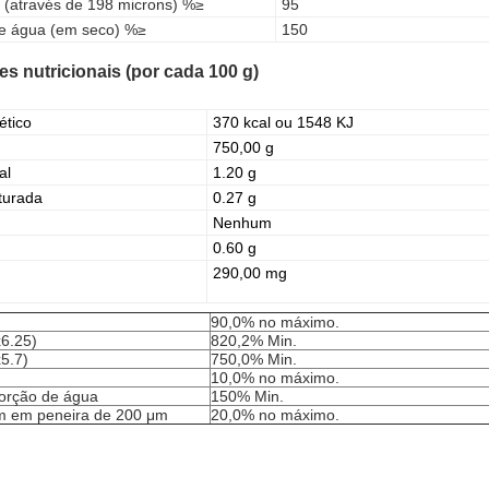
 (através de 198 microns) %≥
95
e água (em seco) %≥
150
s nutricionais (por cada 100 g)
ético
370 kcal ou 1548 KJ
750,00 g
al
1.20 g
turada
0.27 g
Nenhum
0.60 g
290,00 mg
90,0% no máximo.
x6.25)
820,2% Min.
5.7)
750,0% Min.
10,0% no máximo.
orção de água
150% Min.
m em peneira de 200 μm
20,0% no máximo.