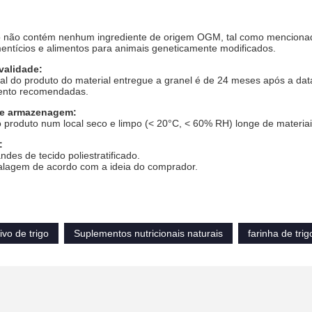
o não contém nenhum ingrediente de origem OGM, tal como mencionad
entícios e alimentos para animais geneticamente modificados.
validade:
total do produto do material entregue a granel é de 24 meses após a 
nto recomendadas.
e armazenagem:
 produto num local seco e limpo (< 20°C, < 60% RH) longe de materiai
:
ndes de tecido poliestratificado.
lagem de acordo com a ideia do comprador.
ivo de trigo
Suplementos nutricionais naturais
farinha de trig