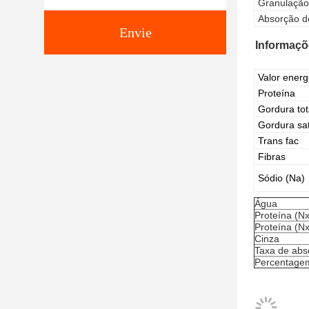
Granulação
Absorção d
Envie
Informaçõe
Valor energ
Proteína
Gordura tot
Gordura sa
Trans fac
Fibras
Sódio (Na)
Água
Proteína (N
Proteína (Nx
Cinza
Taxa de abs
Percentage