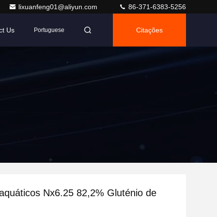
lixuanfeng01@aliyun.com
86-371-6383-5256
ct Us
Citações
Portuguese
aquáticos Nx6.25 82,2% Gluténio de