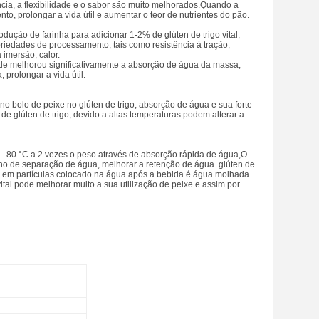
ncia, a flexibilidade e o sabor são muito melhorados.Quando a
o, prolongar a vida útil e aumentar o teor de nutrientes do pão.
dução de farinha para adicionar 1-2% de glúten de trigo vital,
priedades de processamento, tais como resistência à tração,
imersão, calor.
ade melhorou significativamente a absorção de água da massa,
prolongar a vida útil.
o bolo de peixe no glúten de trigo, absorção de água e sua forte
de glúten de trigo, devido a altas temperaturas podem alterar a
 30 - 80 °C a 2 vezes o peso através de absorção rápida de água,O
o de separação de água, melhorar a retenção de água. glúten de
mar em partículas colocado na água após a bebida é água molhada
vital pode melhorar muito a sua utilização de peixe e assim por