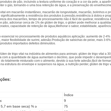
 produtos de pão, incluindo a textura uniforme do coração e a cor da pele, a aparê
eter o gás, tornando-o uma boa retenção de água, e a preservação do envelheciment
o vital em macarrão instantâneo, macarrão de longevidade, macarrão, bolinhos e pro
significativamente a resistência dos produtos à pressão,resistência à dobra e pro
eza dos macarrões, tempo de processamento não é fácil de quebrar, resistência à 
 pão, adicionar cerca de 1% de glúten de trigo, o glúten pode melhorar a qualid
rados, capacidade de retenção de água,Melhorar o sabor, estabilidade, aparência, 
go essencial no processamento de produtos aquáticos aplicação: aumento de 2-4% n
, maior flexibilidade de surimi, adesão.Produção de salsichas de peixe, mais 3-6% 
produtos importados defeitos diminuídos.
lúten de trigo vital na indústria de alimentos para animais: glúten de trigo vital a
ína com a quantidade de água aumentam o declínio, que pode impedir o desempenh
4% do totalmente misturado com o alimento, devido à sua forte adesão,fácil de for
 na estrutura do envelope
e suspensos na água, a nutrição perder, glúten de trigo 
ações:
Índice
≤
9
N 5,7 em base seca) % ≥
75