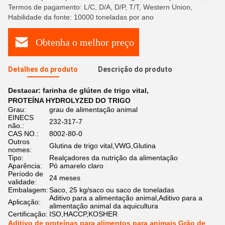
Termos de pagamento: L/C, D/A, D/P, T/T, Western Union,
Habilidade da fonte: 10000 toneladas por ano
Obtenha o melhor preço
Detalhes do produto
Descrição do produto
Destacar:
farinha de glúten de trigo vital
,
PROTEÍNA HYDROLYZED DO TRIGO
Grau:
grau de alimentação animal
EINECS
232-317-7
não.:
CAS NO.:
8002-80-0
Outros
Glutina de trigo vital,VWG,Glutina
nomes:
Tipo:
Realçadores da nutrição da alimentação
Aparência:
Pó amarelo claro
Período de
24 meses
validade:
Embalagem:
Saco, 25 kg/saco ou saco de toneladas
Aditivo para a alimentação animal,Aditivo para a
Aplicação:
alimentação animal da aquicultura
Certificação:
ISO,HACCP,KOSHER
Aditivo de proteínas para alimentos para animais Grão de