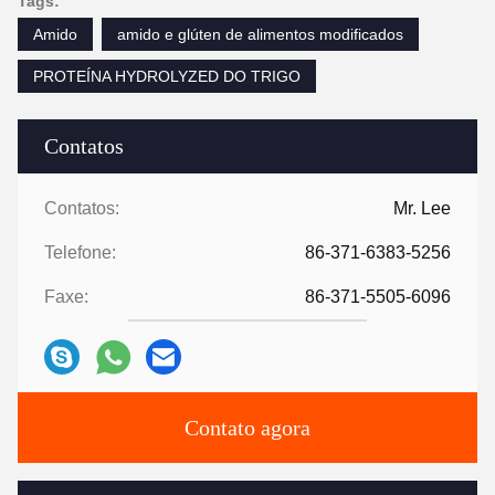
Tags:
Amido
amido e glúten de alimentos modificados
PROTEÍNA HYDROLYZED DO TRIGO
Contatos
Contatos:
Mr. Lee
Telefone:
86-371-6383-5256
Faxe:
86-371-5505-6096
Contato agora