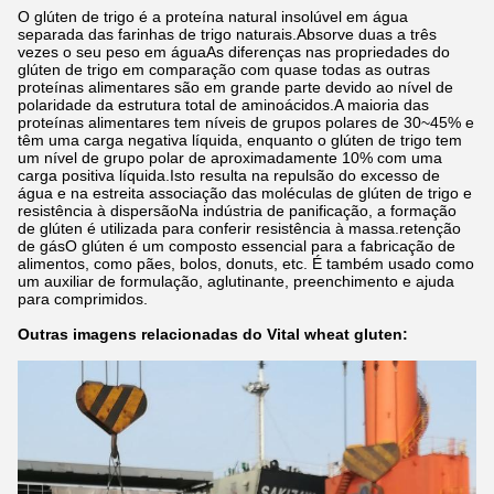
O glúten de trigo é a proteína natural insolúvel em água
separada das farinhas de trigo naturais.Absorve duas a três
vezes o seu peso em águaAs diferenças nas propriedades do
glúten de trigo em comparação com quase todas as outras
proteínas alimentares são em grande parte devido ao nível de
polaridade da estrutura total de aminoácidos.A maioria das
proteínas alimentares tem níveis de grupos polares de 30~45% e
têm uma carga negativa líquida, enquanto o glúten de trigo tem
um nível de grupo polar de aproximadamente 10% com uma
carga positiva líquida.Isto resulta na repulsão do excesso de
água e na estreita associação das moléculas de glúten de trigo e
resistência à dispersãoNa indústria de panificação, a formação
de glúten é utilizada para conferir resistência à massa.retenção
de gásO glúten é um composto essencial para a fabricação de
alimentos, como pães, bolos, donuts, etc. É também usado como
um auxiliar de formulação, aglutinante, preenchimento e ajuda
para comprimidos.
Outras imagens relacionadas do Vital wheat gluten: