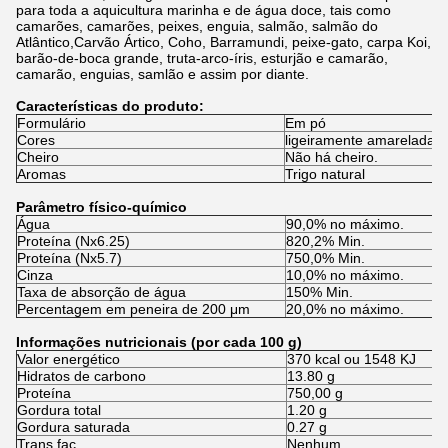
para toda a aquicultura marinha e de água doce, tais como
camarões, camarões, peixes, enguia, salmão, salmão do
Atlântico,Carvão Ártico, Coho, Barramundi, peixe-gato, carpa Koi,
barão-de-boca grande, truta-arco-íris, esturjão e camarão,
camarão, enguias, samlão e assim por diante.
Características do produto:
Formulário
Em pó
Cores
ligeiramente amarelada
Cheiro
Não há cheiro.
Aromas
Trigo natural
Parâmetro físico-químico
Água
90,0% no máximo.
Proteína (Nx6.25)
820,2% Min.
Proteína (Nx5.7)
750,0% Min.
Cinza
10,0% no máximo.
Taxa de absorção de água
150% Min.
Percentagem em peneira de 200 μm
20,0% no máximo.
Informações nutricionais (por cada 100 g)
Valor energético
370 kcal ou 1548 KJ
Hidratos de carbono
13.80 g
Proteína
750,00 g
Gordura total
1.20 g
Gordura saturada
0.27 g
Trans fac
Nenhum