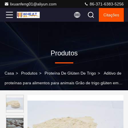
lixuanfeng01@aliyun.com
86-371-6383-5256
Citações
Produtos
Casa
>
Produtos
>
Proteína De Glúten De Trigo
>
Aditivo de
proteínas para alimentos para animais Grão de trigo glúten em
pó Olor de trigo natural