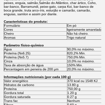
peixes, enguia, salmão,Salmão do Atlântico, char ártico, Coho,
bar-banco, Barramundi, peixe-gato, carpa Koi, bar-banco de
boca grande, truta arco-íris, esturjão e camarão, camarão,
enguias, samlon e assim por diante.
Características do produto:
Formulário
Em pó
Cores
ligeiramente amarelada
Cheiro
Não há cheiro.
Aromas
Trigo natural
Parâmetro físico-químico
Água
90,0% no máximo.
Proteína (Nx6.25)
820,2% Min.
Proteína (Nx5.7)
750,0% Min.
Cinza
10,0% no máximo.
Taxa de absorção de água
150% Min.
Percentagem em peneira de 200 μm
20,0% no máximo.
Informações nutricionais (por cada 100 g)
Valor energético
370 kcal ou 1548 KJ
Hidratos de carbono
13.80 g
Proteína
750,00 g
Gordura total
1.20 g
Gordura saturada
0.27 g
Trans fac
Nenhum
Fibras
0.60 g