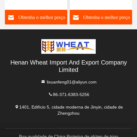
velocidade para melhorar
de trigo Proteína 82,2%
a resistência da massa
Para bolo de pão
o
Obtenha o melhor preço
Obtenha o melhor preço
Henan Wheat Import And Export Company
Limited
lixuanfeng01@aliyun.com
86-371-6383-5256
1401, Edifício 5, cidade moderna de Jinyin, cidade de
Zhengzhou
Boa qualidade de China Proteína de glúten de trigo