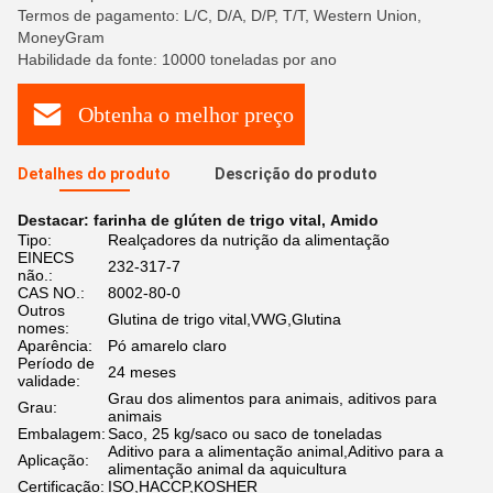
Termos de pagamento: L/C, D/A, D/P, T/T, Western Union,
MoneyGram
Habilidade da fonte: 10000 toneladas por ano
Obtenha o melhor preço
Detalhes do produto
Descrição do produto
Destacar:
farinha de glúten de trigo vital
,
Amido
Tipo:
Realçadores da nutrição da alimentação
EINECS
232-317-7
não.:
CAS NO.:
8002-80-0
Outros
Glutina de trigo vital,VWG,Glutina
nomes:
Aparência:
Pó amarelo claro
Período de
24 meses
validade:
Grau dos alimentos para animais, aditivos para
Grau:
animais
Embalagem:
Saco, 25 kg/saco ou saco de toneladas
Aditivo para a alimentação animal,Aditivo para a
Aplicação:
alimentação animal da aquicultura
Certificação:
ISO,HACCP,KOSHER