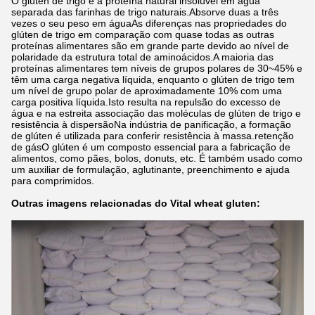
O glúten de trigo é a proteína natural insolúvel em água
separada das farinhas de trigo naturais.Absorve duas a três
vezes o seu peso em águaAs diferenças nas propriedades do
glúten de trigo em comparação com quase todas as outras
proteínas alimentares são em grande parte devido ao nível de
polaridade da estrutura total de aminoácidos.A maioria das
proteínas alimentares tem níveis de grupos polares de 30~45% e
têm uma carga negativa líquida, enquanto o glúten de trigo tem
um nível de grupo polar de aproximadamente 10% com uma
carga positiva líquida.Isto resulta na repulsão do excesso de
água e na estreita associação das moléculas de glúten de trigo e
resistência à dispersãoNa indústria de panificação, a formação
de glúten é utilizada para conferir resistência à massa.retenção
de gásO glúten é um composto essencial para a fabricação de
alimentos, como pães, bolos, donuts, etc. É também usado como
um auxiliar de formulação, aglutinante, preenchimento e ajuda
para comprimidos.
Outras imagens relacionadas do Vital wheat gluten: