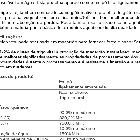
nsolúvel em água. Esta proteína aparece como um pó fino, ligeirament
trigo vital, também conhecido como glúten ativo e proteína de glúten de 
e proteína vegetal com uma rica nutriçãoÉ um bom melhorador de m
 filme e absorção de gordura.Pode também ser utilizado como age
bém a matéria-prima básica de alimentos aquáticos de alta qualidade.
tilizações:
trigo vital pode ser usado em macarrão para fornecer força e sabor.Se
1-2% de glúten de trigo vital à produção de macarrão instantâneo, ma
e melhorar significativamente as propriedades de processamento dos 
xtremidades durante o processamento e é resistente à imersão e à re
ico em nutrientes..
icas do produto:
Em pó
ligeiramente amarelada
Não há cheiro.
Trigo natural
ísico-químico
90,0% no máximo.
x6.25)
820,2% Min.
5.7)
750,0% Min.
10,0% no máximo.
orção de água
150% Min.
m em peneira de 200 μm
20,0% no máximo.