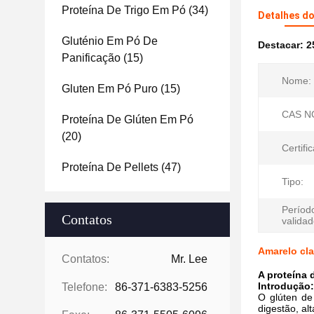
Proteína De Trigo Em Pó
(34)
Detalhes d
Gluténio Em Pó De
Destacar:
2
Panificação
(15)
Nome:
Gluten Em Pó Puro
(15)
CAS NO
Proteína De Glúten Em Pó
(20)
Certifi
Proteína De Pellets
(47)
Tipo:
Períod
Contatos
validad
Amarelo cla
Contatos:
Mr. Lee
A proteína 
Introdução:
Telefone:
86-371-6383-5256
O glúten de 
digestão, al