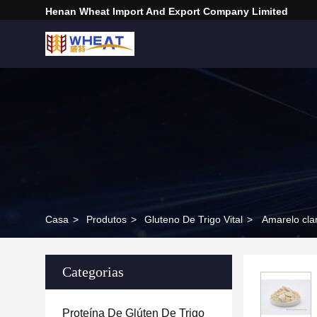
Henan Wheat Import And Export Company Limited
Casa
>
Produtos
>
Gluteno De Trigo Vital
>
Amarelo clar
Categorias
Proteína De Glúten De Trigo