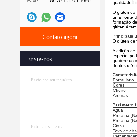
Faxe:
86-371-5505-6096
qualidadeÉ i
O glúten de 
uma fonte d
formação de
glúten é tam
Contato agora
Principais u
O glúten de 
A adição de 
especial pod
Envie-nos
quebrar as e
dentes e é r
Característ
Formulário
Cores
Cheiro
Aromas
Parâmetro f
Água
Proteína (N
Proteína (Nx
Cinza
Taxa de abs
Percentage