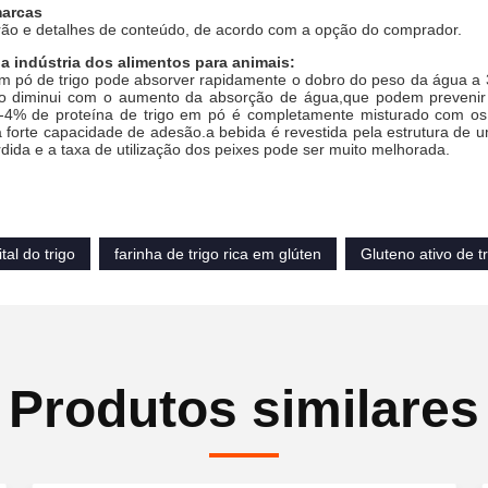
marcas
rão e detalhes de conteúdo, de acordo com a opção do comprador.
a indústria dos alimentos para animais:
em pó de trigo pode absorver rapidamente o dobro do peso da água a 3
co diminui com o aumento da absorção de água,que podem prevenir
4% de proteína de trigo em pó é completamente misturado com os a
a forte capacidade de adesão.a bebida é revestida pela estrutura de
dida e a taxa de utilização dos peixes pode ser muito melhorada.
tal do trigo
farinha de trigo rica em glúten
Gluteno ativo de t
Produtos similares