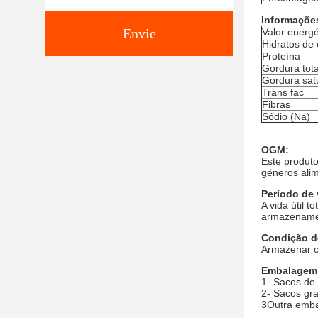
Informações
Envie
Valor energé
Hidratos de
Proteína
Gordura tota
Gordura sat
Trans fac
Fibras
Sódio (Na)
OGM:
Este produt
géneros alim
Período de 
A vida útil 
armazename
Condição d
Armazenar o
Embalagem
1- Sacos de 
2- Sacos gra
3Outra emba