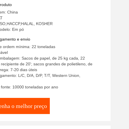
produto
gem: China
AT
: ISO,HACCP,HALAL, KOSHER
odelo: Em pó
gamento e envio
e ordem mínima: 22 toneladas
ável
embalagem: Sacos de papel, de 25 kg cada, 22
 recipiente de 20'; sacos grandes de polietileno, de
ega: 7-20 dias úteis
amento: L/C, D/A, D/P, T/T, Western Union,
 fonte: 10000 toneladas por ano
enha o melhor preço