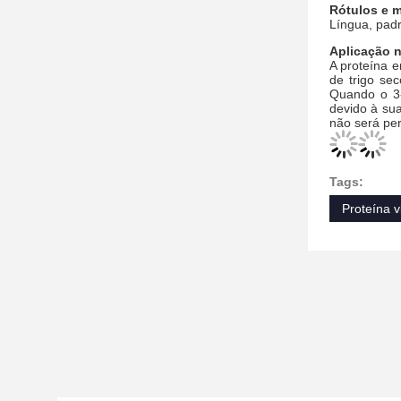
Rótulos e 
Língua, pad
Aplicação n
A proteína 
de trigo se
Quando o 3-
devido à su
não será per
Tags:
Proteína vi