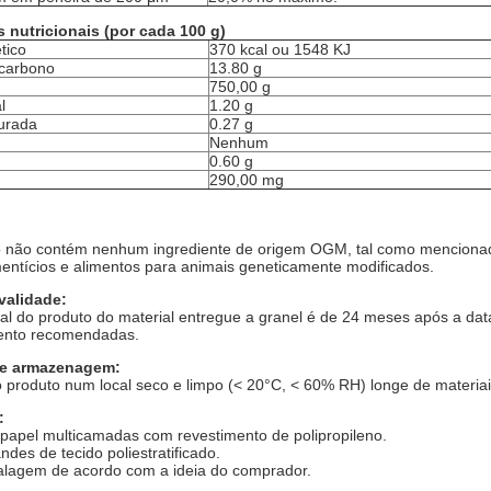
 nutricionais (por cada 100 g)
tico
370 kcal ou 1548 KJ
 carbono
13.80 g
750,00 g
l
1.20 g
urada
0.27 g
Nenhum
0.60 g
290,00 mg
o não contém nenhum ingrediente de origem OGM, tal como mencionad
entícios e alimentos para animais geneticamente modificados.
validade:
total do produto do material entregue a granel é de 24 meses após a 
nto recomendadas.
e armazenagem:
 produto num local seco e limpo (< 20°C, < 60% RH) longe de materiai
:
papel multicamadas com revestimento de polipropileno.
ndes de tecido poliestratificado.
lagem de acordo com a ideia do comprador.