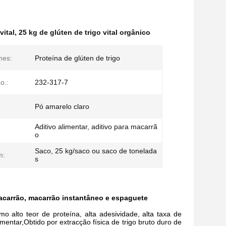
vital
,
25 kg de glúten de trigo vital orgânico
mes:
Proteína de glúten de trigo
o.:
232-317-7
Pó amarelo claro
Aditivo alimentar, aditivo para macarrã
o
Saco, 25 kg/saco ou saco de tonelada
m:
s
macarrão, macarrão instantâneo e espaguete
mo alto teor de proteína, alta adesividade, alta taxa de
imentar,Obtido por extracção física de trigo bruto duro de