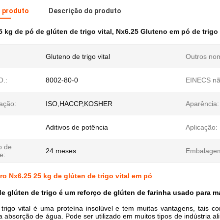
o produto
Descrição do produto
5 kg de pó de glúten de trigo vital
,
Nx6.25 Gluteno em pó de trigo 
Gluteno de trigo vital
Outros no
.:
8002-80-0
EINECS nã
cação:
ISO,HACCP,KOSHER
Aparência:
Aditivos de potência
Aplicação:
o de
24 meses
Embalage
e:
ro Nx6.25 25 kg de glúten de trigo vital em pó
de glúten de trigo é um reforço de glúten de farinha usado para 
trigo vital é uma proteína insolúvel e tem muitas vantagens, tais co
ta absorção de água. Pode ser utilizado em muitos tipos de indústria al