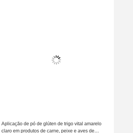
Aplicação de pó de glúten de trigo vital amarelo
820,
claro em produtos de carne, peixe e aves de
de g