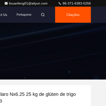
lixuanfeng01@aliyun.com
86-371-6383-5256
ct Us
Citações
Portuguese
laro Nx6.25 25 kg de glúten de trigo
pó