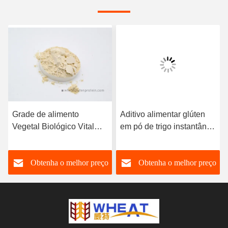
Grade de alimento
Aditivo alimentar glúten
Vegetal Biológico Vital
em pó de trigo instantâneo
Glutina de trigo para pão
e spaghetti
Salsicha de presunto e
o
Obtenha o melhor preço
Obtenha o melhor preço
bolinhos