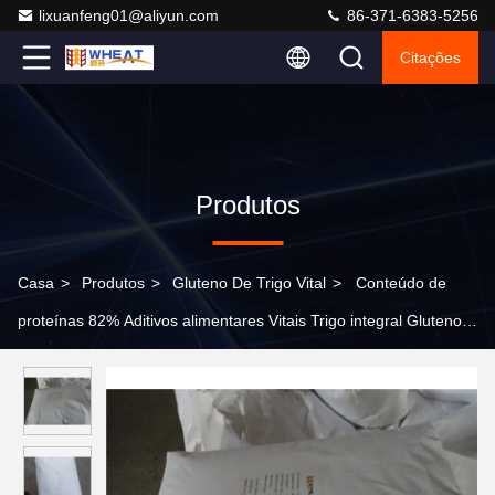
lixuanfeng01@aliyun.com
86-371-6383-5256
Citações
Produtos
Casa
>
Produtos
>
Gluteno De Trigo Vital
>
Conteúdo de
proteínas 82% Aditivos alimentares Vitais Trigo integral Gluteno
Durabilidade aumentada