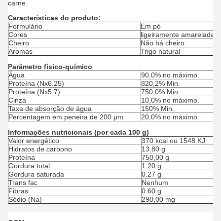
carne.
Características do produto:
Formulário
Em pó
Cores
ligeiramente amarelada
Cheiro
Não há cheiro.
Aromas
Trigo natural
Parâmetro físico-químico
Água
90,0% no máximo.
Proteína (Nx6.25)
820,2% Min.
Proteína (Nx5.7)
750,0% Min.
Cinza
10,0% no máximo.
Taxa de absorção de água
150% Min.
Percentagem em peneira de 200 μm
20,0% no máximo.
Informações nutricionais (por cada 100 g)
Valor energético
370 kcal ou 1548 KJ
Hidratos de carbono
13.80 g
Proteína
750,00 g
Gordura total
1.20 g
Gordura saturada
0.27 g
Trans fac
Nenhum
Fibras
0.60 g
Sódio (Na)
290,00 mg