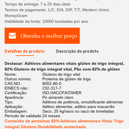
Tempo de entrega: 7 a 20 dias úteis
Termos de pagamento: L/C, D/A, D/P, T/T, Western Union,
MoneyGram
Habilidade da fonte: 10000 toneladas por ano
Obtenha o melhor preço
Detalhes do produto
Descrição do produto
Destacar:
Aditivos alimentares vitais glúten de trigo integral
,
82% Gluteno de trigo integral vital
,
Pão com 82% de glúten
Nome:
Gluteno de trigo vital
Outros nomes:
Proteína de glúten de trigo
CAS NO.:
8002-80-0
EINECS não.:
232-317-7
Certificação:
ISO,HACCP,KOSHER
Aparência:
Pó amarelo claro
Tipo:
Aditivos de potência, emulsificante alimentar
Aplicação:
Aditivo alimentar, aditivo para macarrão
Embalagem:
Saco, 25 kg/saco ou saco de toneladas
Período de validade:
24 meses
Conteúdo de proteínas 82% Aditivos alimentares Vitais Trigo
integral Gluteno Durabilidade aumentada