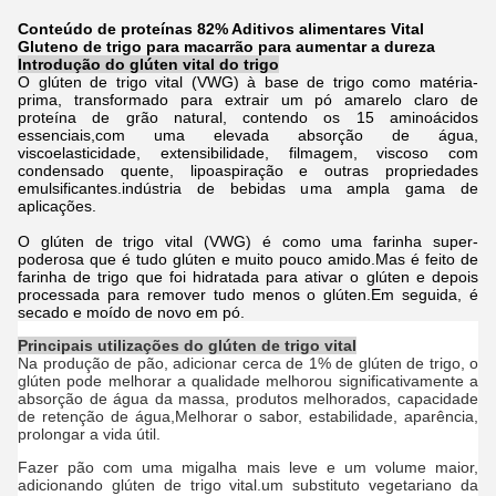
Conteúdo de proteínas 82% Aditivos alimentares Vital
Gluteno de trigo para macarrão para aumentar a dureza
Introdução do glúten vital do trigo
O glúten de trigo vital (VWG) à base de trigo como matéria-
prima, transformado para extrair um pó amarelo claro de
proteína de grão natural, contendo os 15 aminoácidos
essenciais,com uma elevada absorção de água,
viscoelasticidade, extensibilidade, filmagem, viscoso com
condensado quente, lipoaspiração e outras propriedades
emulsificantes.indústria de bebidas uma ampla gama de
aplicações.
O glúten de trigo vital (VWG) é como uma farinha super-
poderosa que é tudo glúten e muito pouco amido.Mas é feito de
farinha de trigo que foi hidratada para ativar o glúten e depois
processada para remover tudo menos o glúten.Em seguida, é
secado e moído de novo em pó.
Principais utilizações do glúten de trigo vital
Na produção de pão, adicionar cerca de 1% de glúten de trigo, o
glúten pode melhorar a qualidade melhorou significativamente a
absorção de água da massa, produtos melhorados, capacidade
de retenção de água,Melhorar o sabor, estabilidade, aparência,
prolongar a vida útil.
Fazer pão com uma migalha mais leve e um volume maior,
adicionando glúten de trigo vital.um substituto vegetariano da