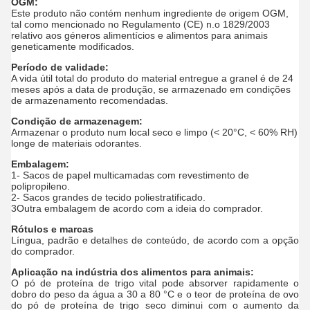
OGM:
Este produto não contém nenhum ingrediente de origem OGM,
tal como mencionado no Regulamento (CE) n.o 1829/2003
relativo aos géneros alimentícios e alimentos para animais
geneticamente modificados.
Período de validade:
A vida útil total do produto do material entregue a granel é de 24
meses após a data de produção, se armazenado em condições
de armazenamento recomendadas.
Condição de armazenagem:
Armazenar o produto num local seco e limpo (< 20°C, < 60% RH)
longe de materiais odorantes.
Embalagem:
1- Sacos de papel multicamadas com revestimento de
polipropileno.
2- Sacos grandes de tecido poliestratificado.
3Outra embalagem de acordo com a ideia do comprador.
Rótulos e marcas
Língua, padrão e detalhes de conteúdo, de acordo com a opção
do comprador.
Aplicação na indústria dos alimentos para animais:
O pó de proteína de trigo vital pode absorver rapidamente o
dobro do peso da água a 30 a 80 °C e o teor de proteína de ovo
do pó de proteína de trigo seco diminui com o aumento da