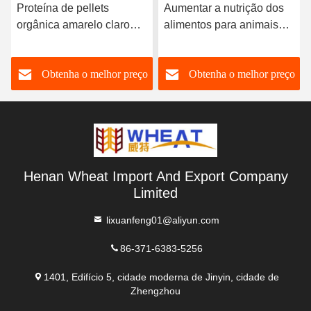
Proteína de pellets
Aumentar a nutrição dos
orgânica amarelo claro
alimentos para animais
cilíndrica 8002-80-0
82,2% Pellets ricos em
proteínas para aquicultura
o
Obtenha o melhor preço
Obtenha o melhor preço
Henan Wheat Import And Export Company
Limited
lixuanfeng01@aliyun.com
86-371-6383-5256
1401, Edifício 5, cidade moderna de Jinyin, cidade de
Zhengzhou