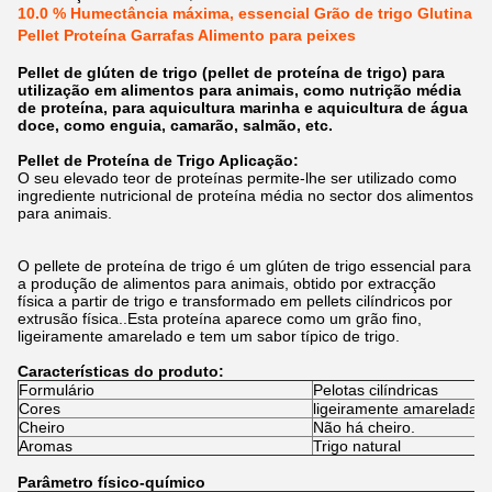
10.0 % Humectância máxima, essencial Grão de trigo Glutina
Pellet Proteína Garrafas Alimento para peixes
Pellet de glúten de trigo (pellet de proteína de trigo) para
utilização em alimentos para animais, como nutrição média
de proteína, para aquicultura marinha e aquicultura de água
doce, como enguia, camarão, salmão, etc.
Pellet de Proteína de Trigo Aplicação:
O seu elevado teor de proteínas permite-lhe ser utilizado como
ingrediente nutricional de proteína média no sector dos alimentos
para animais.
O pellete de proteína de trigo é um glúten de trigo essencial para
a produção de alimentos para animais, obtido por extracção
física a partir de trigo e transformado em pellets cilíndricos por
extrusão física..Esta proteína aparece como um grão fino,
ligeiramente amarelado e tem um sabor típico de trigo.
Características do produto:
Formulário
Pelotas cilíndricas
Cores
ligeiramente amarelada
Cheiro
Não há cheiro.
Aromas
Trigo natural
Parâmetro físico-químico