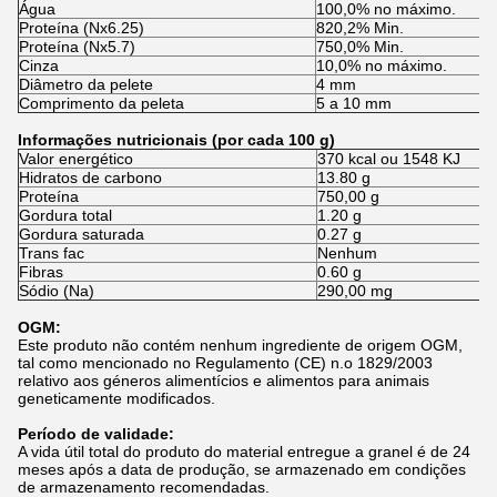
Água
100,0% no máximo.
Proteína (Nx6.25)
820,2% Min.
Proteína (Nx5.7)
750,0% Min.
Cinza
10,0% no máximo.
Diâmetro da pelete
4 mm
Comprimento da peleta
5 a 10 mm
Informações nutricionais (por cada 100 g)
Valor energético
370 kcal ou 1548 KJ
Hidratos de carbono
13.80 g
Proteína
750,00 g
Gordura total
1.20 g
Gordura saturada
0.27 g
Trans fac
Nenhum
Fibras
0.60 g
Sódio (Na)
290,00 mg
OGM:
Este produto não contém nenhum ingrediente de origem OGM,
tal como mencionado no Regulamento (CE) n.o 1829/2003
relativo aos géneros alimentícios e alimentos para animais
geneticamente modificados.
Período de validade:
A vida útil total do produto do material entregue a granel é de 24
meses após a data de produção, se armazenado em condições
de armazenamento recomendadas.