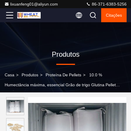
lixuanfeng01@aliyun.com
86-371-6383-5256
Citações
Produtos
Casa
>
Produtos
>
Proteína De Pellets
>
10.0 %
Humectância máxima, essencial Grão de trigo Glutina Pellet
Proteína Garrafas Alimento para peixes