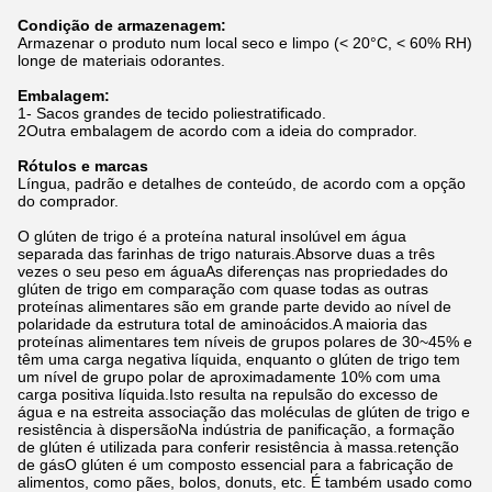
Condição de armazenagem:
Armazenar o produto num local seco e limpo (< 20°C, < 60% RH)
longe de materiais odorantes.
Embalagem:
1- Sacos grandes de tecido poliestratificado.
2Outra embalagem de acordo com a ideia do comprador.
Rótulos e marcas
Língua, padrão e detalhes de conteúdo, de acordo com a opção
do comprador.
O glúten de trigo é a proteína natural insolúvel em água
separada das farinhas de trigo naturais.Absorve duas a três
vezes o seu peso em águaAs diferenças nas propriedades do
glúten de trigo em comparação com quase todas as outras
proteínas alimentares são em grande parte devido ao nível de
polaridade da estrutura total de aminoácidos.A maioria das
proteínas alimentares tem níveis de grupos polares de 30~45% e
têm uma carga negativa líquida, enquanto o glúten de trigo tem
um nível de grupo polar de aproximadamente 10% com uma
carga positiva líquida.Isto resulta na repulsão do excesso de
água e na estreita associação das moléculas de glúten de trigo e
resistência à dispersãoNa indústria de panificação, a formação
de glúten é utilizada para conferir resistência à massa.retenção
de gásO glúten é um composto essencial para a fabricação de
alimentos, como pães, bolos, donuts, etc. É também usado como